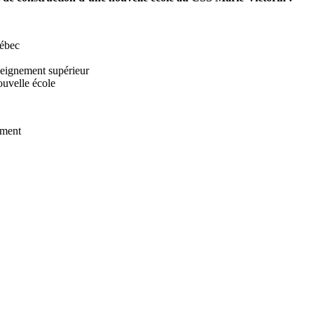
ébec
seignement supérieur
ouvelle école
ement