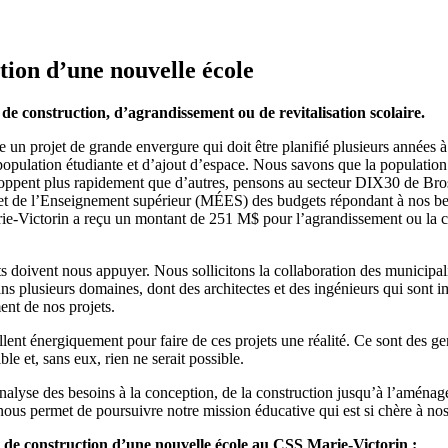
ion d’une nouvelle école
de construction, d’agrandissement ou de revitalisation scolaire.
te un projet de grande envergure qui doit être planifié plusieurs année
 population étudiante et d’ajout d’espace. Nous savons que la populati
développent plus rapidement que d’autres, pensons au secteur DIX30 de B
 de l’Enseignement supérieur (MÉES) des budgets répondant à nos beso
ie-Victorin a reçu un montant de 251 M$ pour l’agrandissement ou la con
s doivent nous appuyer. Nous sollicitons la collaboration des municipali
ans plusieurs domaines, dont des architectes et des ingénieurs qui sont
ent de nos projets.
nt énergiquement pour faire de ces projets une réalité. Ce sont des gens
le et, sans eux, rien ne serait possible.
nalyse des besoins à la conception, de la construction jusqu’à l’aménagem
nous permet de poursuivre notre mission éducative qui est si chère à no
 de construction d’une nouvelle école au CSS Marie-Victorin :