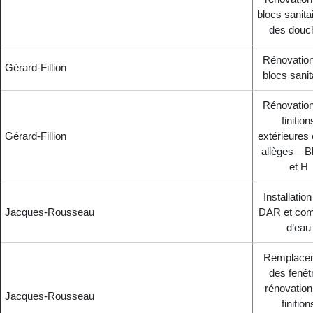
blocs sanita
des douc
Rénovatio
Gérard-Fillion
blocs sanit
Rénovatio
finition
Gérard-Fillion
extérieures 
allèges – B
et H
Installation
Jacques-Rousseau
DAR et com
d’eau
Remplace
des fenêt
rénovation
Jacques-Rousseau
finition