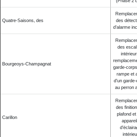
(Phase 2 d
Remplace
Quatre-Saisons, des
des détect
d’alarme in
Remplace
des escal
intérieur
remplaceme
Bourgeoys-Champagnat
garde-corps
rampe et a
d’un garde-
au perron 
Remplace
des finitio
plafond et
Carillon
apparei
d’éclair
intérieu