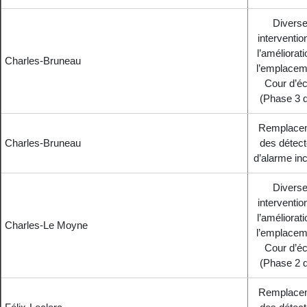
Divers
interventio
l’améliorat
Charles-Bruneau
l’emplacem
Cour d’éc
(Phase 3 d
Remplace
Charles-Bruneau
des détect
d’alarme in
Divers
interventio
l’améliorat
Charles-Le Moyne
l’emplacem
Cour d’éc
(Phase 2 d
Remplace