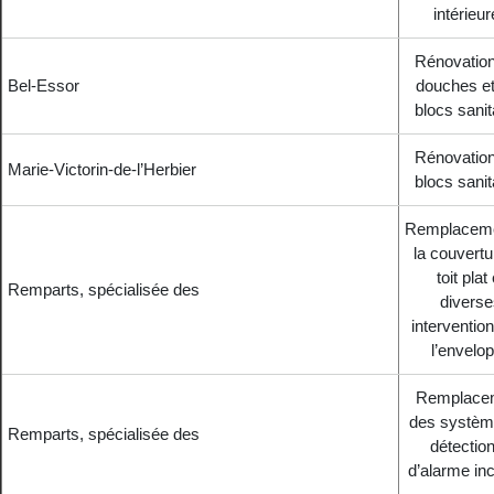
intérieu
Rénovatio
Bel-Essor
douches e
blocs sanit
Rénovatio
Marie-Victorin-de-l’Herbier
blocs sanit
Remplaceme
la couvertu
toit plat 
Remparts, spécialisée des
diverse
interventio
l’envelo
Remplace
des systèm
Remparts, spécialisée des
détection
d’alarme in