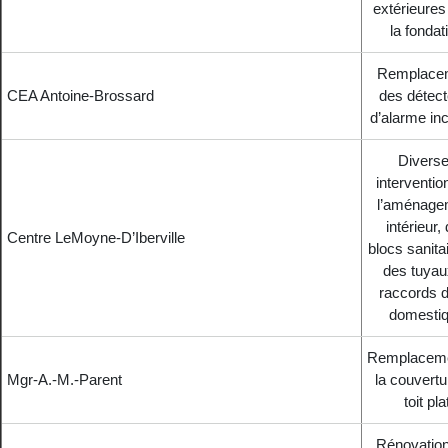
extérieures
la fondat
Remplace
CEA Antoine-Brossard
des détect
d’alarme in
Divers
interventio
l’aménage
intérieur,
Centre LeMoyne-D’Iberville
blocs sanita
des tuyau
raccords d
domesti
Remplaceme
Mgr-A.-M.-Parent
la couvertu
toit pla
Rénovatio