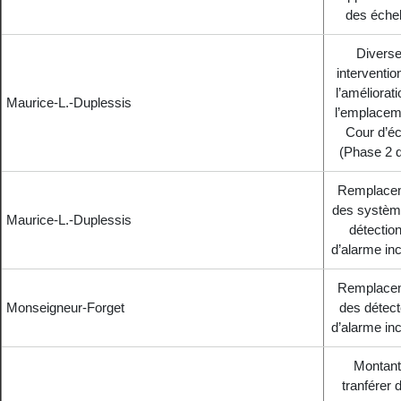
des échel
Divers
interventio
l’améliorat
Maurice-L.-Duplessis
l’emplacem
Cour d’éc
(Phase 2 d
Remplace
des systèm
Maurice-L.-Duplessis
détection
d’alarme in
Remplace
Monseigneur-Forget
des détect
d’alarme in
Montant
tranférer d