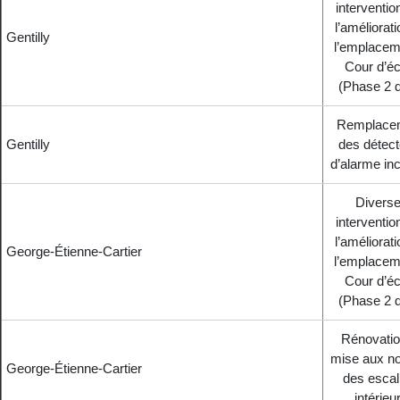
interventio
l’améliorat
Gentilly
l’emplacem
Cour d’éc
(Phase 2 d
Remplace
Gentilly
des détect
d’alarme in
Divers
interventio
l’améliorat
George-Étienne-Cartier
l’emplacem
Cour d’éc
(Phase 2 d
Rénovatio
mise aux n
George-Étienne-Cartier
des escal
intérieu