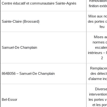
Rénovation 
Centre éducatif et communautaire Sainte-Agnès
finition exté
Mise aux n
Sainte-Claire (Brossard)
des portes 
feu
Mises a
normes 
Samuel-De Champlain
escalie
intérieurs –
2
Remplace
864B056 – Samuel-De Champlain
des détect
d’alarme in
Divers
interventio
Bel-Essor
les portes v
et les po