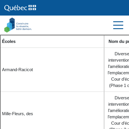
Écoles
Nom du pr
Divers
interventio
l’améliorat
Armand-Racicot
l’emplacem
Cour d’éc
(Phase 1 d
Divers
interventio
l’améliorat
Mille-Fleurs, des
l’emplacem
Cour d’éc