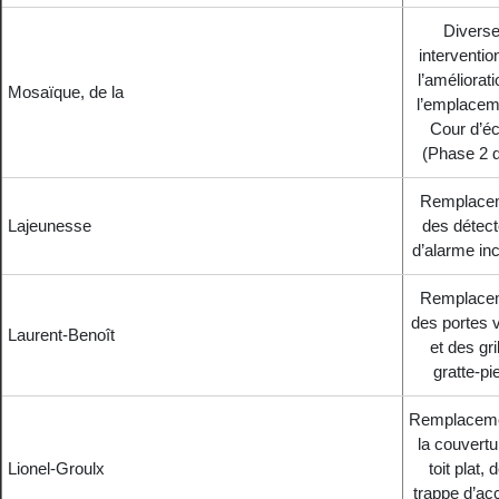
Divers
interventio
l’améliorat
Mosaïque, de la
l’emplacem
Cour d’éc
(Phase 2 d
Remplace
Lajeunesse
des détect
d’alarme in
Remplace
des portes v
Laurent-Benoît
et des gri
gratte-pi
Remplaceme
la couvertu
Lionel-Groulx
toit plat, 
trappe d’ac