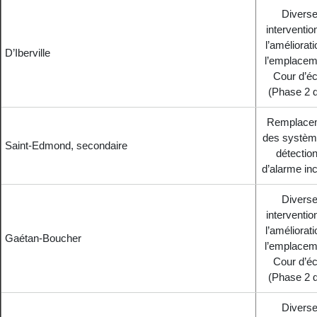
Divers
interventio
l’améliorat
D’Iberville
l’emplacem
Cour d’éc
(Phase 2 d
Remplace
des systèm
Saint-Edmond, secondaire
détection
d’alarme in
Divers
interventio
l’améliorat
Gaétan-Boucher
l’emplacem
Cour d’éc
(Phase 2 d
Divers