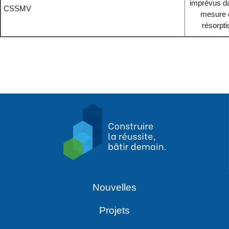
imprévus da
CSSMV
mesure 
résorpti
Nouvelles
Projets