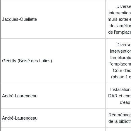
Divers
interventio
Jacques-Ouellette
murs extérie
de l’amélio
de l’empla
Divers
interventio
l’améliorat
Gentilly (Boisé des Lutins)
l’emplacem
Cour d’éc
(phase 1 d
Installation
André-Laurendeau
DAR et com
d’eau
Réaménag
André-Laurendeau
de la biblio