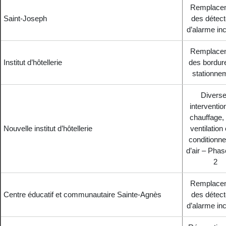
Remplace
Saint-Joseph
des détect
d’alarme in
Remplace
Institut d’hôtellerie
des bordur
stationne
Divers
interventio
chauffage, 
Nouvelle institut d’hôtellerie
ventilation 
conditionn
d’air – Phas
2
Remplace
Centre éducatif et communautaire Sainte-Agnès
des détect
d’alarme in