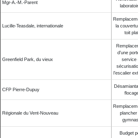
Mgr-A.-M.-Parent
laboratoi
Remplaceme
Lucille-Teasdale, internationale
la couvertu
toit pla
Remplace
d’une port
Greenfield Park, du vieux
service 
sécurisati
l’escalier ex
Désamianta
CFP Pierre-Dupuy
flocag
Remplaceme
Régionale du Vent-Nouveau
plancher
gymna
Budget p