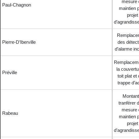
mesure 
Paul-Chagnon
maintien 
projet
d’agrandiss
Remplace
Pierre-D’Iberville
des détect
d’alarme in
Remplaceme
la couvertu
Préville
toit plat et
trappe d’a
Montant
tranférer d
mesure 
Rabeau
maintien 
projet
d’agrandiss