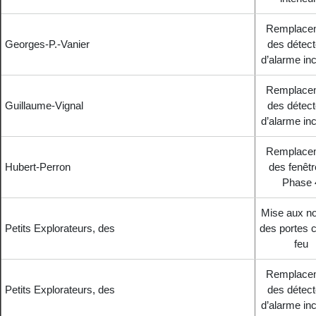
Remplace
Georges-P.-Vanier
des détect
d’alarme in
Remplace
Guillaume-Vignal
des détect
d’alarme in
Remplace
Hubert-Perron
des fenêtr
Phase 
Mise aux n
Petits Explorateurs, des
des portes 
feu
Remplace
Petits Explorateurs, des
des détect
d’alarme in