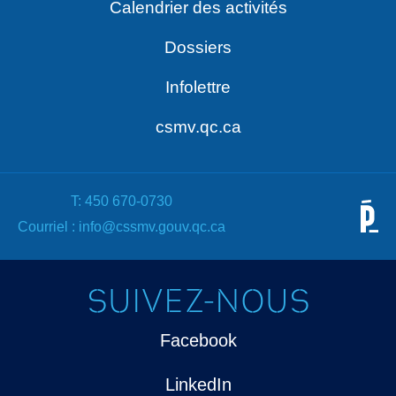
Calendrier des activités
Dossiers
Infolettre
csmv.qc.ca
T:
450 670-0730
Courriel :
info@cssmv.gouv.qc.ca
SUIVEZ-NOUS
Facebook
LinkedIn