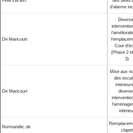
Félix-Leclerc
des détect
d’alarme in
Divers
interventio
l’améliorat
De Maricourt
l’emplacem
Cour d’éc
(Phase 2 et
3)
Mise aux n
des escal
intérieurs
De Maricourt
diverse
interventio
l’aménage
intérieu
Remplaceme
Normandie, de
clapet