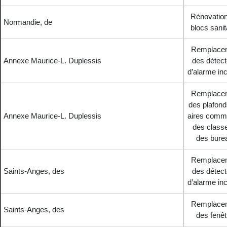
Rénovatio
Normandie, de
blocs sanit
Remplace
Annexe Maurice-L. Duplessis
des détect
d’alarme in
Remplace
des plafond
Annexe Maurice-L. Duplessis
aires comm
des classe
des bure
Remplace
Saints-Anges, des
des détect
d’alarme in
Remplace
Saints-Anges, des
des fenêt