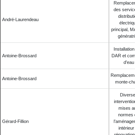
Remplace
des servic
distribut
André-Laurendeau
électriq
principal, M
génératr
Installation
Antoine-Brossard
DAR et com
d’eau
Remplaceme
Antoine-Brossard
monte-ch
Divers
interventio
mises a
normes 
Gérard-Fillion
l’aménage
intérieur
rénovation